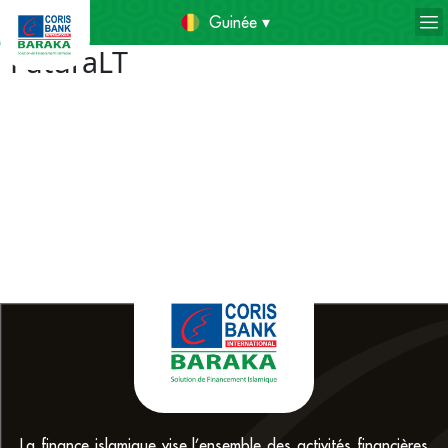
Guinée ▾
FuturaLT
La finance islamique vise l’ensemble des activités financières